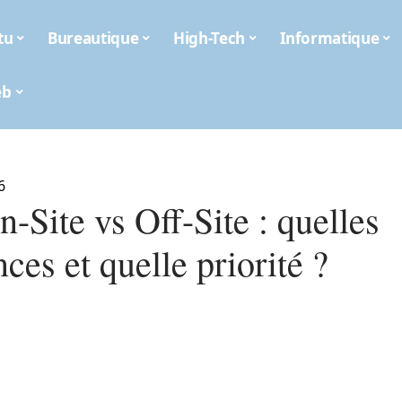
tu
Bureautique
High-Tech
Informatique
eb
6
-Site vs Off-Site : quelles
nces et quelle priorité ?