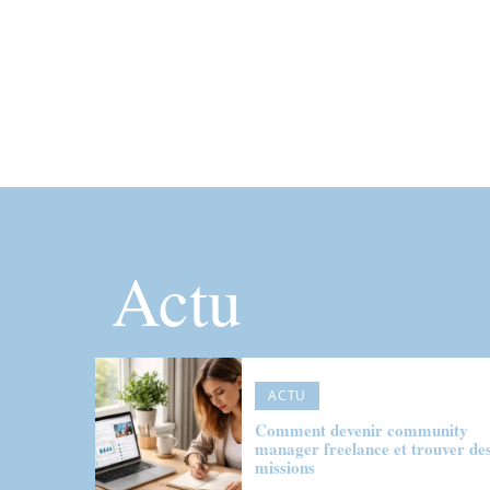
Actu
ACTU
Comment devenir community
manager freelance et trouver de
missions