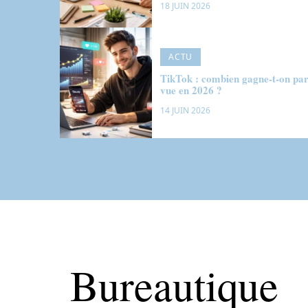
18 JUIN 2026
ACTU
TikTok : combien gagne-t-on pa
vue en 2026 ?
14 JUIN 2026
Bureautique