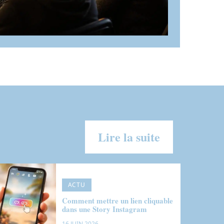
Lire la suite
ACTU
Comment mettre un lien cliquable
dans une Story Instagram
16 JUIN 2026