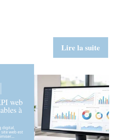
Lire la suite
KPI web
ables à
digital,
site web est
timiser
…