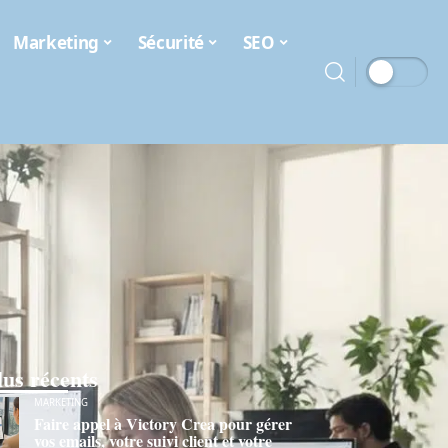
Marketing
Sécurité
SEO
lus récents
MARKETING
Faire appel à Victory Crea pour gérer
vos emails, votre suivi client et votre