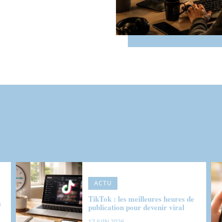
ACTU
TikTok : les meilleures heures de
s
publication pour devenir viral
17 JUIN 2026