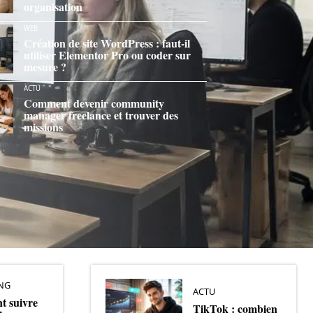
organisation
WEB
Création de site WordPress : faut-il
utiliser Elementor Pro ou coder sur
mesure ?
ACTU
Comment devenir community
manager freelance et trouver des
missions
NG
ACTU
 suivre
TikTok : combien