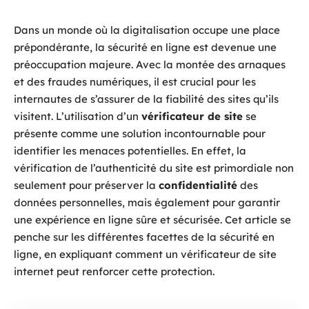
Dans un monde où la digitalisation occupe une place
prépondérante, la sécurité en ligne est devenue une
préoccupation majeure. Avec la montée des arnaques
et des fraudes numériques, il est crucial pour les
internautes de s’assurer de la fiabilité des sites qu’ils
visitent. L’utilisation d’un
vérificateur de site
se
présente comme une solution incontournable pour
identifier les menaces potentielles. En effet, la
vérification de l’authenticité du site est primordiale non
seulement pour préserver la
confidentialité
des
données personnelles, mais également pour garantir
une expérience en ligne sûre et sécurisée. Cet article se
penche sur les différentes facettes de la sécurité en
ligne, en expliquant comment un vérificateur de site
internet peut renforcer cette protection.