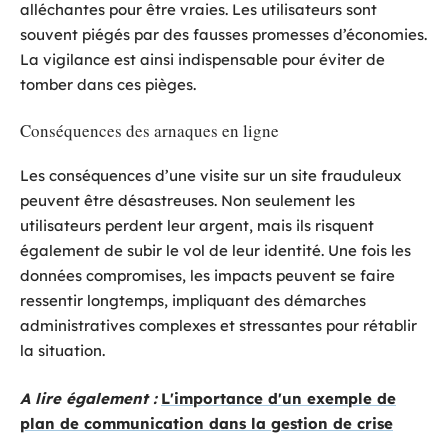
alléchantes pour être vraies. Les utilisateurs sont
souvent piégés par des fausses promesses d’économies.
La vigilance est ainsi indispensable pour éviter de
tomber dans ces pièges.
Conséquences des arnaques en ligne
Les conséquences d’une visite sur un site frauduleux
peuvent être désastreuses. Non seulement les
utilisateurs perdent leur argent, mais ils risquent
également de subir le vol de leur identité. Une fois les
données compromises, les impacts peuvent se faire
ressentir longtemps, impliquant des démarches
administratives complexes et stressantes pour rétablir
la situation.
A lire également :
L'importance d'un exemple de
plan de communication dans la gestion de crise