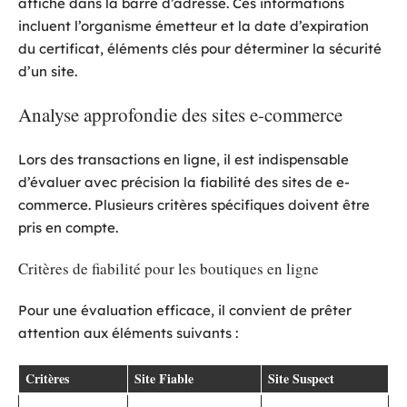
affiché dans la barre d’adresse. Ces informations
incluent l’organisme émetteur et la date d’expiration
du certificat, éléments clés pour déterminer la sécurité
d’un site.
Analyse approfondie des sites e-commerce
Lors des transactions en ligne, il est indispensable
d’évaluer avec précision la fiabilité des sites de e-
commerce. Plusieurs critères spécifiques doivent être
pris en compte.
Critères de fiabilité pour les boutiques en ligne
Pour une évaluation efficace, il convient de prêter
attention aux éléments suivants :
Critères
Site Fiable
Site Suspect