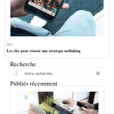
SEO
Les clés pour réussir une stratégie netlinking
Recherche
Publiés récemment