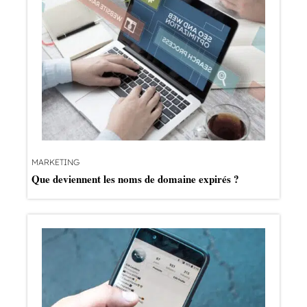
MARKETING
Que deviennent les noms de domaine expirés ?