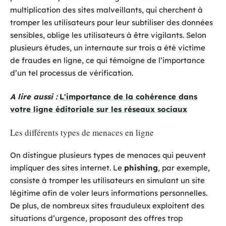
multiplication des sites malveillants, qui cherchent à
tromper les utilisateurs pour leur subtiliser des données
sensibles, oblige les utilisateurs à être vigilants. Selon
plusieurs études, un internaute sur trois a été victime
de fraudes en ligne, ce qui témoigne de l’importance
d’un tel processus de vérification.
A lire aussi :
L'importance de la cohérence dans
votre ligne éditoriale sur les réseaux sociaux
Les différents types de menaces en ligne
On distingue plusieurs types de menaces qui peuvent
impliquer des sites internet. Le
phishing
, par exemple,
consiste à tromper les utilisateurs en simulant un site
légitime afin de voler leurs informations personnelles.
De plus, de nombreux sites frauduleux exploitent des
situations d’urgence, proposant des offres trop