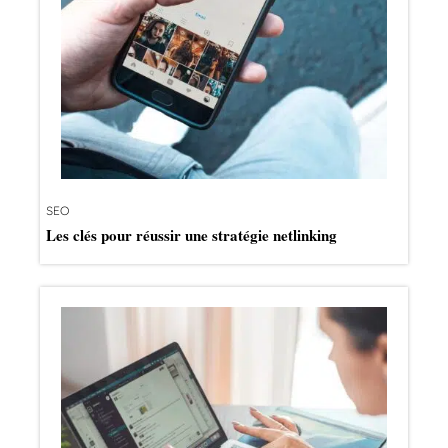
SEO
Les clés pour réussir une stratégie netlinking