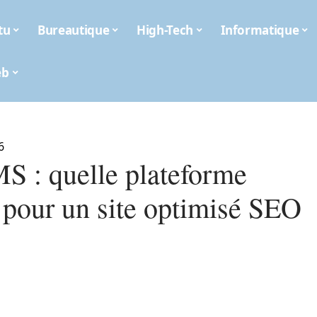
tu
Bureautique
High-Tech
Informatique
eb
6
S : quelle plateforme
r pour un site optimisé SEO