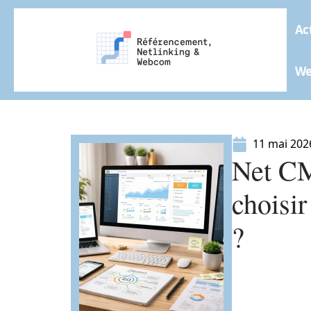
Ac
W
11 mai 202
Net CM
choisi
?