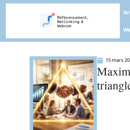
Ac
W
15 mars 2
Maximi
triangl