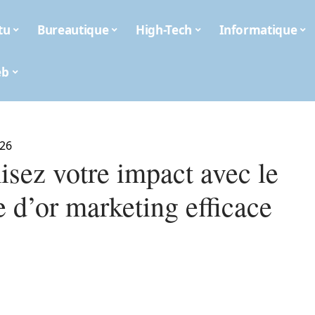
tu
Bureautique
High-Tech
Informatique
eb
026
sez votre impact avec le
e d’or marketing efficace