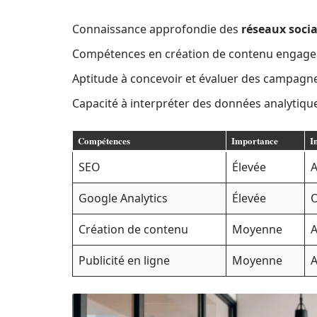
Connaissance approfondie des
réseaux soci
Compétences en création de contenu engagea
Aptitude à concevoir et évaluer des campagnes
Capacité à interpréter des données analytique
Compétences
Importance
I
SEO
Élevée
A
Google Analytics
Élevée
O
Création de contenu
Moyenne
A
Publicité en ligne
Moyenne
A