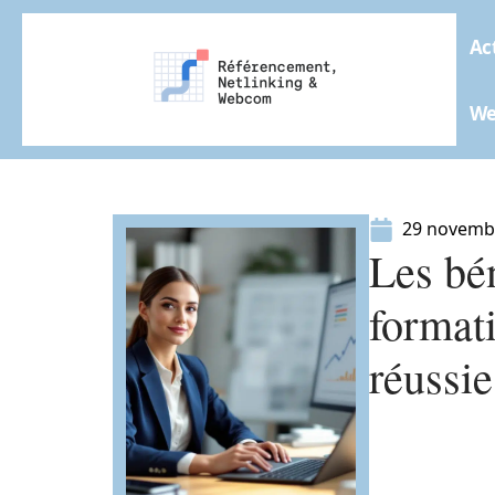
Ac
W
29 novemb
Les bé
formati
réussie