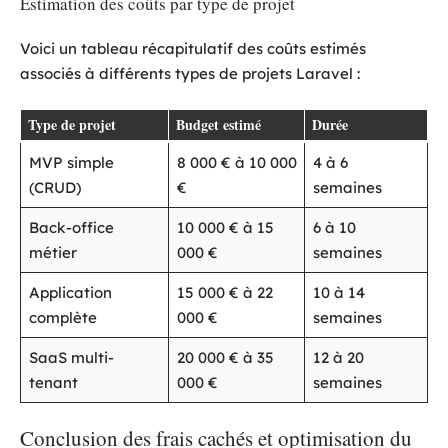
Estimation des coûts par type de projet
Voici un tableau récapitulatif des coûts estimés
associés à différents types de projets Laravel :
Type de projet
Budget estimé
Durée
MVP simple
8 000 € à 10 000
4 à 6
(CRUD)
€
semaines
Back-office
10 000 € à 15
6 à 10
métier
000 €
semaines
Application
15 000 € à 22
10 à 14
complète
000 €
semaines
SaaS multi-
20 000 € à 35
12 à 20
tenant
000 €
semaines
Conclusion des frais cachés et optimisation du