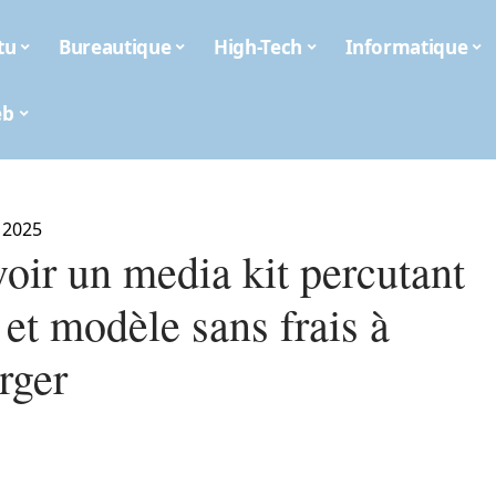
tu
Bureautique
High-Tech
Informatique
eb
 2025
oir un media kit percutant
 et modèle sans frais à
rger