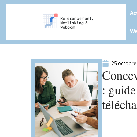
Ac
W
25 octobre
Concev
: guide
télécha