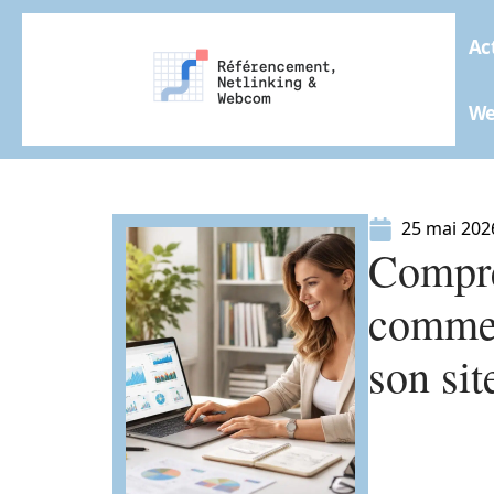
Ac
W
25 mai 202
Compren
commen
son sit