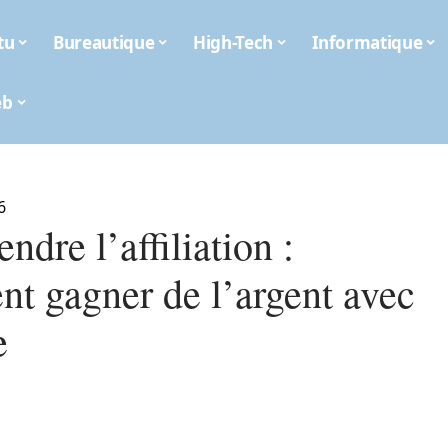
tu
Bureautique
High-Tech
Informatique
eb
6
dre l’affiliation :
t gagner de l’argent avec
e