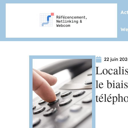
Ac
We
22 juin 20
Localis
le bia
téléph