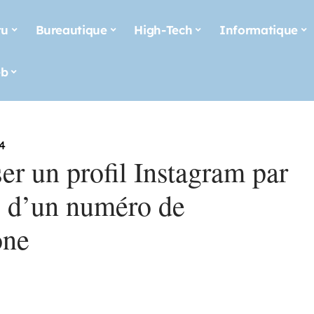
tu
Bureautique
High-Tech
Informatique
b
24
er un profil Instagram par
is d’un numéro de
one