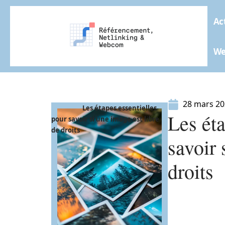
Ac
W
28 mars 2
Les étapes essentielles
Les éta
pour savoir si une image est libre
de droits
savoir 
droits