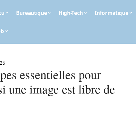
tu
Bureautique
High-Tech
Informatique
eb
025
pes essentielles pour
si une image est libre de