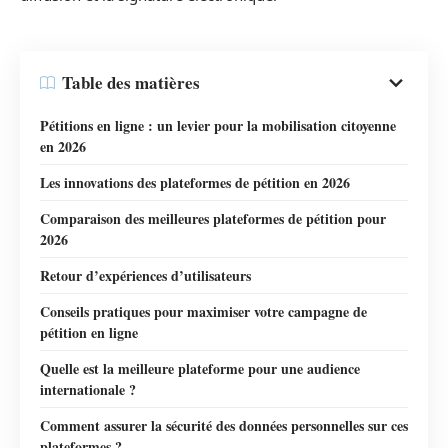
Table des matières
Pétitions en ligne : un levier pour la mobilisation citoyenne
en 2026
Les innovations des plateformes de pétition en 2026
Comparaison des meilleures plateformes de pétition pour
2026
Retour d’expériences d’utilisateurs
Conseils pratiques pour maximiser votre campagne de
pétition en ligne
Quelle est la meilleure plateforme pour une audience
internationale ?
Comment assurer la sécurité des données personnelles sur ces
plateformes ?