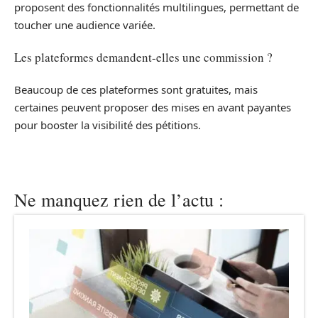
proposent des fonctionnalités multilingues, permettant de
toucher une audience variée.
Les plateformes demandent-elles une commission ?
Beaucoup de ces plateformes sont gratuites, mais
certaines peuvent proposer des mises en avant payantes
pour booster la visibilité des pétitions.
Ne manquez rien de l’actu :