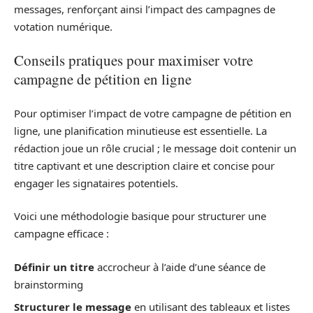
messages, renforçant ainsi l’impact des campagnes de
votation numérique.
Conseils pratiques pour maximiser votre
campagne de pétition en ligne
Pour optimiser l’impact de votre campagne de pétition en
ligne, une planification minutieuse est essentielle. La
rédaction joue un rôle crucial ; le message doit contenir un
titre captivant et une description claire et concise pour
engager les signataires potentiels.
Voici une méthodologie basique pour structurer une
campagne efficace :
Définir un titre
accrocheur à l’aide d’une séance de
brainstorming
Structurer le message
en utilisant des tableaux et listes