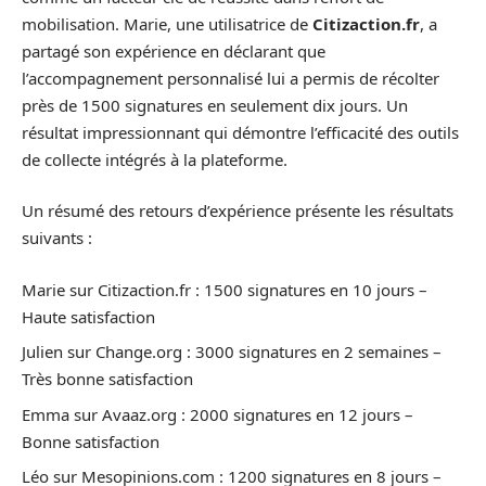
mobilisation. Marie, une utilisatrice de
Citizaction.fr
, a
partagé son expérience en déclarant que
l’accompagnement personnalisé lui a permis de récolter
près de 1500 signatures en seulement dix jours. Un
résultat impressionnant qui démontre l’efficacité des outils
de collecte intégrés à la plateforme.
Un résumé des retours d’expérience présente les résultats
suivants :
Marie sur Citizaction.fr : 1500 signatures en 10 jours –
Haute satisfaction
Julien sur Change.org : 3000 signatures en 2 semaines –
Très bonne satisfaction
Emma sur Avaaz.org : 2000 signatures en 12 jours –
Bonne satisfaction
Léo sur Mesopinions.com : 1200 signatures en 8 jours –