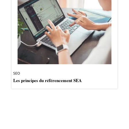
SEO
Les principes du référencement SEA