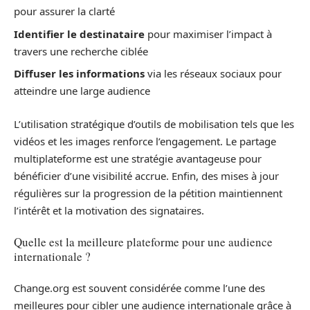
pour assurer la clarté
Identifier le destinataire
pour maximiser l’impact à
travers une recherche ciblée
Diffuser les informations
via les réseaux sociaux pour
atteindre une large audience
L’utilisation stratégique d’outils de mobilisation tels que les
vidéos et les images renforce l’engagement. Le partage
multiplateforme est une stratégie avantageuse pour
bénéficier d’une visibilité accrue. Enfin, des mises à jour
régulières sur la progression de la pétition maintiennent
l’intérêt et la motivation des signataires.
Quelle est la meilleure plateforme pour une audience
internationale ?
Change.org est souvent considérée comme l’une des
meilleures pour cibler une audience internationale grâce à