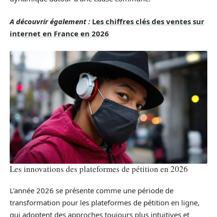
A découvrir également :
Les chiffres clés des ventes sur
internet en France en 2026
Les innovations des plateformes de pétition en 2026
L’année 2026 se présente comme une période de
transformation pour les plateformes de pétition en ligne,
qui adoptent des approches toujours plus intuitives et