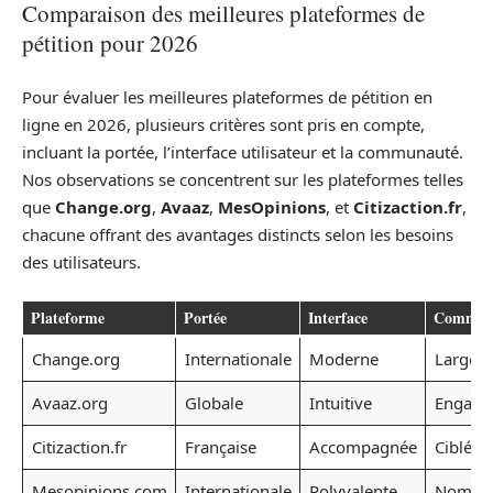
Comparaison des meilleures plateformes de
pétition pour 2026
Pour évaluer les meilleures plateformes de pétition en
ligne en 2026, plusieurs critères sont pris en compte,
incluant la portée, l’interface utilisateur et la communauté.
Nos observations se concentrent sur les plateformes telles
que
Change.org
,
Avaaz
,
MesOpinions
, et
Citizaction.fr
,
chacune offrant des avantages distincts selon les besoins
des utilisateurs.
Plateforme
Portée
Interface
Commun
Change.org
Internationale
Moderne
Large
Avaaz.org
Globale
Intuitive
Engagé
Citizaction.fr
Française
Accompagnée
Ciblée
Mesopinions.com
Internationale
Polyvalente
Nombr