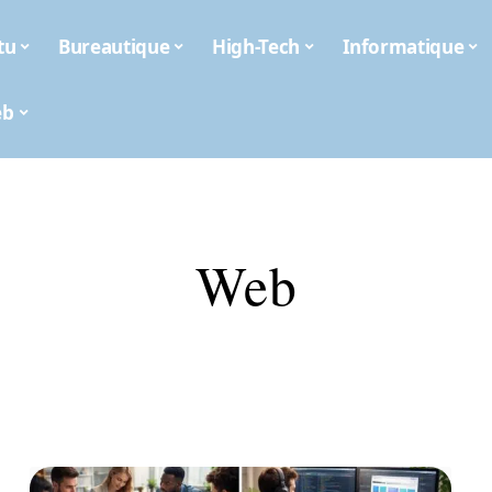
tu
Bureautique
High-Tech
Informatique
eb
Web