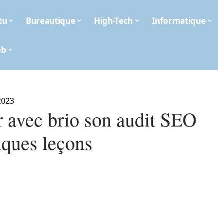
tu
Bureautique
High-Tech
Informatique
eb
2023
r avec brio son audit SEO
lques leçons